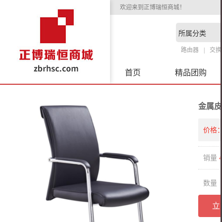
欢迎来到正博瑞恒商城！
路由器
交换
首页
精品团购
金属皮
价格
销量
数量
立