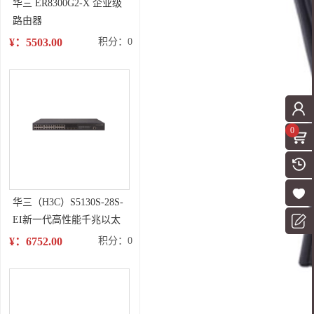
华三 ER8300G2-X 企业级
路由器
¥：5503.00
积分：0
0
华三（H3C）S5130S-28S-
EI新一代高性能千兆以太
网交换机
¥：6752.00
积分：0