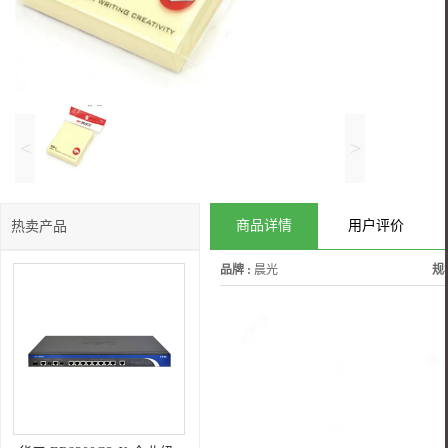
<
>
商品详情
用户评价
热卖产品
品牌 :
晨光
规格