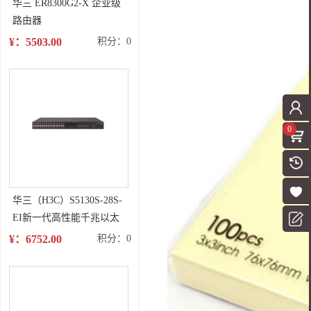
华三 ER8300G2-X 企业级
路由器
¥：5503.00
积分：0
0
华三（H3C）S5130S-28S-
EI新一代高性能千兆以太
网交换机
¥：6752.00
积分：0