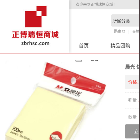
欢迎来到正博瑞恒商城！
路由器
交换
首页
精品团购
晨光 优
价格
销量
数量
立