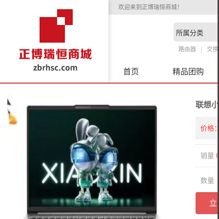
欢迎来到正博瑞恒商城！
路由器
交换
首页
精品团购
联想小新
价格
销量
数量
立