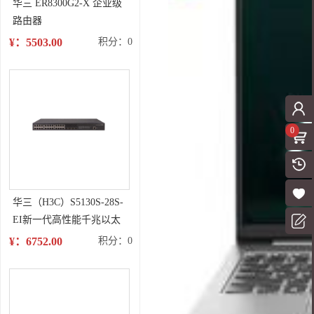
华三 ER8300G2-X 企业级
路由器
¥：5503.00
积分：0
0
华三（H3C）S5130S-28S-
EI新一代高性能千兆以太
网交换机
¥：6752.00
积分：0