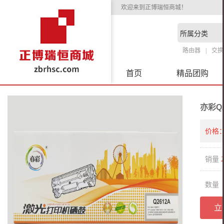
欢迎来到正博瑞恒商城！
路由器
交换
首页
精品团购
亦彩Q2
价格
销量
数量
立