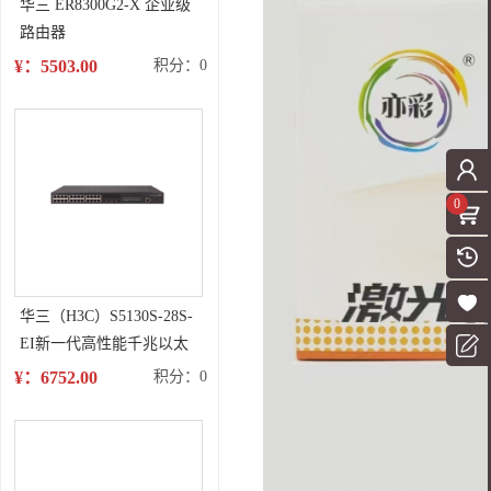
华三 ER8300G2-X 企业级
路由器
¥：5503.00
积分：0
0
华三（H3C）S5130S-28S-
EI新一代高性能千兆以太
网交换机
¥：6752.00
积分：0