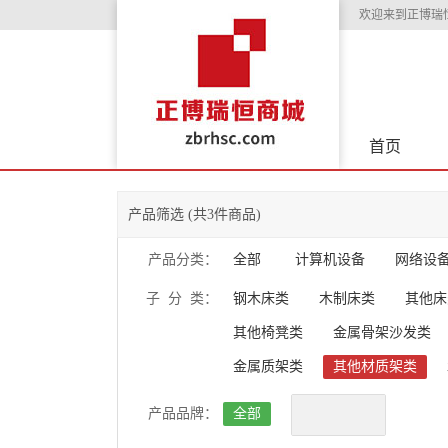
欢迎来到正博瑞
首页
产品筛选 (共3件商品)
产品分类：
全部
计算机设备
网络设
子 分 类：
钢木床类
木制床类
其他床
其他椅凳类
金属骨架沙发类
金属质架类
其他材质架类
产品品牌：
全部