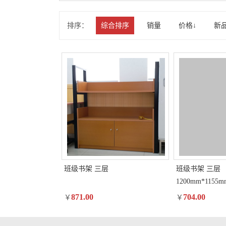
排序：
综合排序
销量
价格↓
新
班级书架 三层
班级书架 三层
1200mm*1155m
871.00
704.00
￥
￥