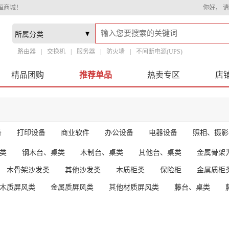
恒商城！
你好，
请
路由器
交换机
服务器
防火墙
不间断电源(UPS)
精品团购
推荐单品
热卖专区
店
备
打印设备
商业软件
办公设备
电器设备
照相、摄影
类
钢木台、桌类
木制台、桌类
其他台、桌类
金属骨架
木骨架沙发类
其他沙发类
木质柜类
保险柜
金属质柜
木质屏风类
金属质屏风类
其他材质屏风类
藤台、桌类