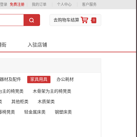
登录
免费注册
我的订单
个人中心
客户服务
去购物车结算
0
铺街
入驻店铺
器材及配件
家具用具
办公耗材
为主的椅凳类
木骨架为主的椅凳类
类
其他柜类
木质架类
藤椅凳类
轻金属床类
钢塑床类